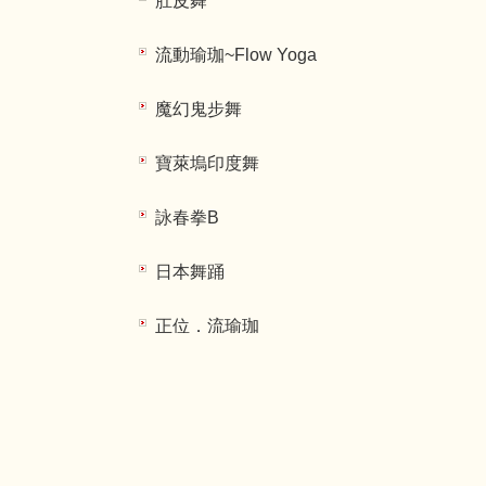
肚皮舞
流動瑜珈~Flow Yoga
魔幻鬼步舞
寶萊塢印度舞
詠春拳B
日本舞踊
正位．流瑜珈
國標拉丁舞動人生
能量瑜珈A