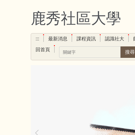
跳
到
鹿秀社區大學
主
要
內
:::
最新消息
課程資訊
認識社大
容
區
回首頁
搜尋