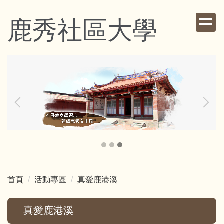
跳
到
鹿秀社區大學
主
要
內
容
區
首頁
活動專區
真愛鹿港溪
真愛鹿港溪