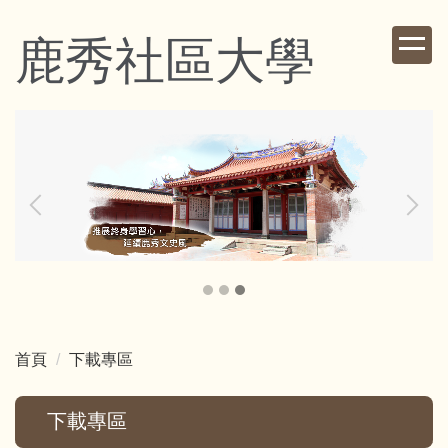
跳
到
鹿秀社區大學
主
要
內
容
區
首頁
下載專區
下載專區