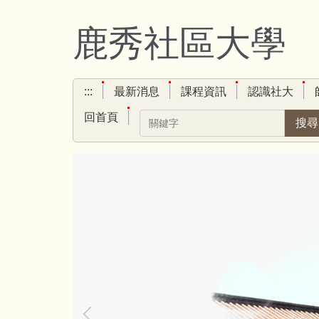
跳
到
鹿秀社區大學
主
要
內
:::
最新消息
課程資訊
認識社大
容
區
回首頁
搜尋