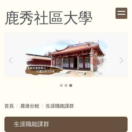
跳
到
鹿秀社區大學
主
要
內
容
區
首頁
鹿港分校
生涯職能課群
生涯職能課群