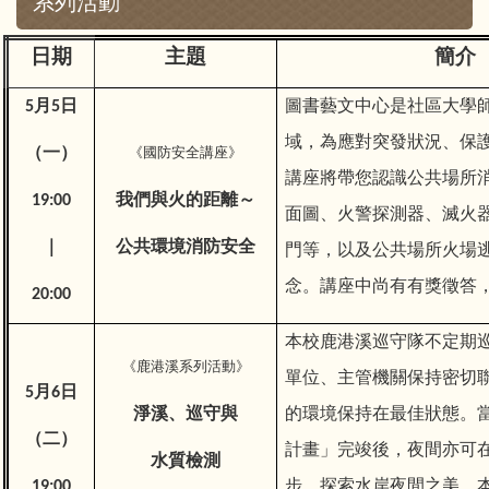
系列活動
日期
主題
簡介
5月5日
圖書藝文中心是社區大學
域，為應對突發狀況、保
（一）
《國防安全講座》
講座將帶您認識公共場所
19:00
我們與火的距離～
面圖、火警探測器、滅火
｜
公共環境消防安全
門等，以及公共場所火場
念。講座中尚有有獎徵答
20:00
本校鹿港溪巡守隊不定期
《鹿港溪系列活動》
單位、主管機關保持密切
5月6日
淨溪、巡守與
的環境保持在最佳狀態。
（二）
計畫」完竣後，夜間亦可
水質檢測
19:00
步，探索水岸夜間之美。