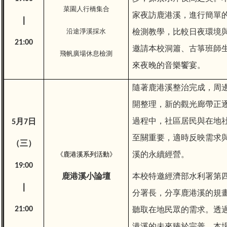
菜園人行橋集合
家夜訪鹿港溪，進行簡單
｜
沿途淨溪採水
檢測教學，比較日夜環境
21:00
邀請本校洞簫、古箏班師
飛帆廣場休息檢測
來夜晚的音樂饗宴。
隨著鹿港溪整治完成，周
開整理，新的觀光廊帶正
過程中，社區居民與在地
5月7日
至關重要，適時反映需求
（三）
《鹿港溪系列活動》
溪的永續經營。
19:00
鹿港溪小論壇
本校特邀經濟部水利署第
｜
分署長，分享鹿港溪的規
21:00
聽取在地民眾的需求。透
港溪的未來臻於完善。本