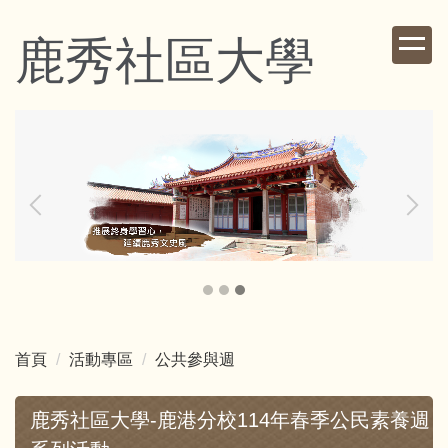
跳
到
鹿秀社區大學
主
要
內
容
區
首頁
活動專區
公共參與週
鹿秀社區大學-鹿港分校114年春季公民素養週