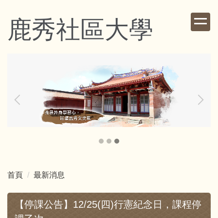
跳
到
鹿秀社區大學
主
要
內
容
區
首頁
最新消息
【停課公告】12/25(四)行憲紀念日，課程停