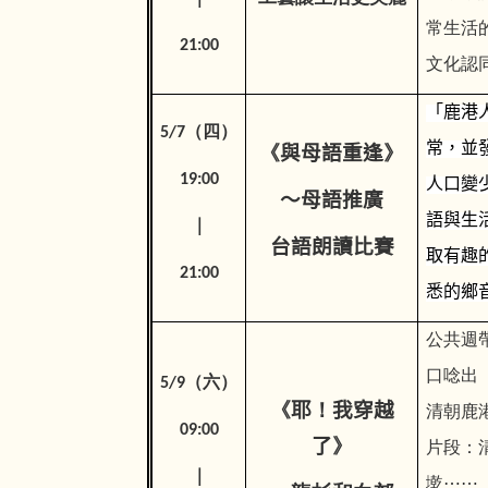
常生活
21:00
文化認
「鹿港
5/7（四）
常，並
《
與母語重逢
》
19:00
人口變
～母語推廣
語與生
｜
台語朗讀比賽
取有趣
21:00
悉的鄉
公共週
口唸出
5/9（六）
《
耶
！
我穿越
清朝鹿
09:00
了
》
片段：
｜
墘
⋯⋯