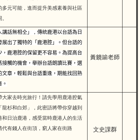
的多元可能，進而提升美感素養與社區
同。
人講話無相仝」
，
傳統鹿港以台語為日
發展出了獨特的「鹿港腔」。但台語的
少，鹿港腔的保留更不容易。為提高台
黃鏡諭老師
活接觸的機會，舉辦台語朗讀比賽，選
的文章，輕鬆與台語重逢，期能找回熟
音。
帶大家去時光旅行！請先學用鹿港腔氣
「龍杉和白郊」，此密語將帶你穿越到
港和日治鹿港，感受當時鹿港人的生活
清代有錢人在街頂，窮人家在街路
文史課
群