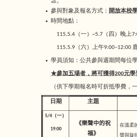
念
。
參與對象及報名方式：
開放本校
時間地點：
115.5.4
（一）~5.7（四）晚上7:
115.5.9
（六）上午9:00–12:0
學員須知：公共參與週期間每位
★參加五場者，將可獲得200元
（供下學期報名時可折抵學費，
日期
主題
5/4（一）
《樂聲中的祝
在溫柔
19:00
福》
聲與旋