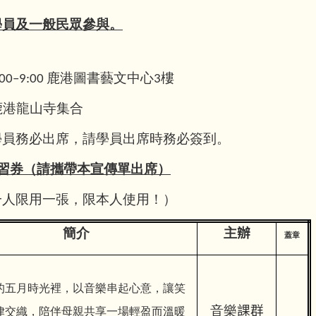
學員及一般民眾參與。
00–9:00 鹿港圖書藝文中心3樓
0 鹿港龍山寺集合
學員務必出席，請學員出席時務必簽到。
學習券（請攜帶本宣傳單出席）
一人限用一張，限本人使用！）
簡介
主
辦
蓋章
的五月時光裡，以音樂串起心意，讓笑
律交織，陪伴母親共享一場輕盈而溫暖
音樂
課群