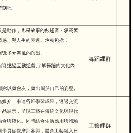
時刻吧。
只是動作，
也是故事的敍述者，承載著
情感、與人生的表達。
活動包括：
時間
:
多元舞風的演出。
舞蹈
課
群
時間
:
透過互動遊戲
,
了解舞蹈的文化內
體驗:以舞會友，舞出屬於自己的姿態。
為媒介，串連
各
班學習成果，透過交流
作品展示，呈現工藝在傳統文化與現代
融合與轉化。同時結合生活應用與體驗
工藝
課群
讓學員從觀摩到參與，體會工藝融入日