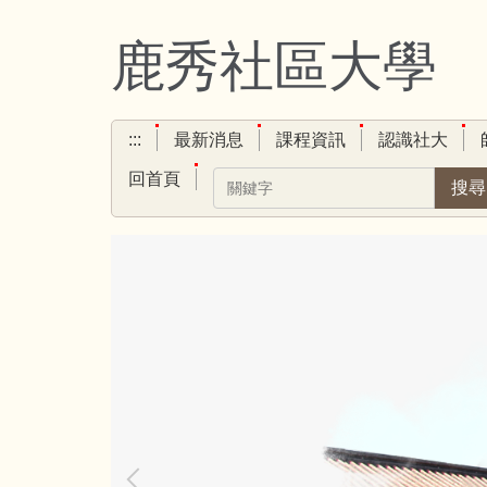
跳
到
鹿秀社區大學
主
要
內
:::
最新消息
課程資訊
認識社大
容
區
回首頁
搜尋