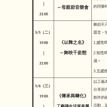
｜
的同樂
～母親節音樂會
21:00
舞蹈不
語言、
5/5（二）
《
以舞
之名
》
1.
感性
19:00
～舞映千姿態
2.
知性
｜
涵。
21:00
3.
五感
以工藝
5/6（三）
分享與
《
傳承與轉化
》
19:00
創作的
活動，
工藝讓生活更美麗
｜