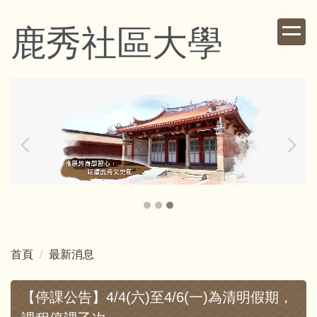
跳
到
鹿秀社區大學
主
要
內
容
區
首頁
最新消息
【停課公告】4/4(六)至4/6(一)為清明假期，