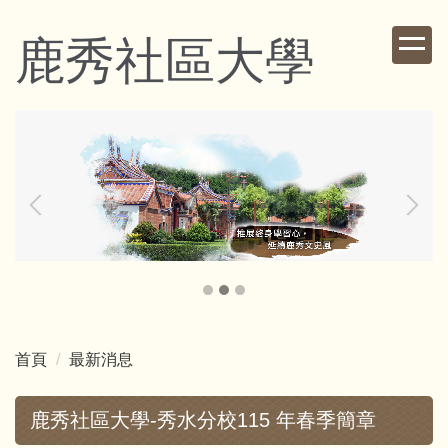
跳
到
鹿秀社區大學
主
要
內
容
區
首頁
最新消息
鹿秀社區大學-秀水分校115 年春季簡章