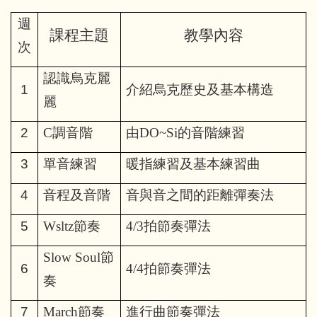
週
課程主題
教學內容
次
認識烏克麗
1
介紹烏克歷史及基本構造
麗
2
C
調音階
由DO~Si的音階練習
3
單音練習
暖指練習及基本練習曲
4
音程及音階
音與音之間的距離彈奏法
5
Wsltz
節奏
4/3
拍節奏彈法
Slow Soul
節
6
4/4
拍節奏彈法
奏
7
March
節奏
進行曲節奏彈法