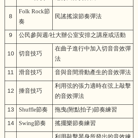
Folk Rock
節
8
民謠搖滾節奏彈法
奏
9
公民參與週/社大辦公室安排之講座或活動
在曲子進行中加入切音音效彈
10
切音技巧
法
11
滑音技巧
音與音間滑動產生的音效彈法
利用弦的張力適時在弦上敲擊
12
捶音技巧
的音效彈法
13
Shuffle
節奏
拖曳(附點拍子)節奏練習
14
Swing
節奏
搖擺樂節奏練習
利用敲擊琴身所發出的音效練