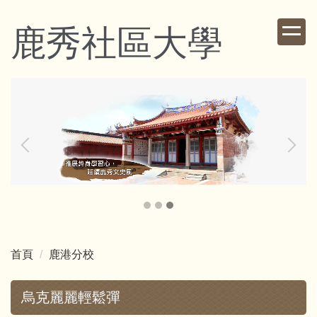
跳
到
鹿秀社區大學
主
要
內
容
區
首頁
鹿港分校
烏克麗麗輕鬆彈