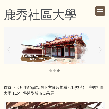
跳
到
鹿秀社區大學
主
要
內
容
區
首頁
>
照片集錦(請點選下方圖片觀看活動照片)
>
鹿秀社區
大學 115年學習型城市成果展