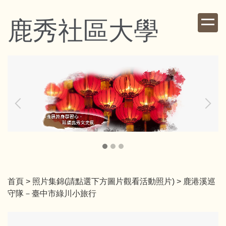
跳
到
鹿秀社區大學
主
要
內
容
區
首頁
>
照片集錦(請點選下方圖片觀看活動照片)
>
鹿港溪巡
守隊－臺中市綠川小旅行